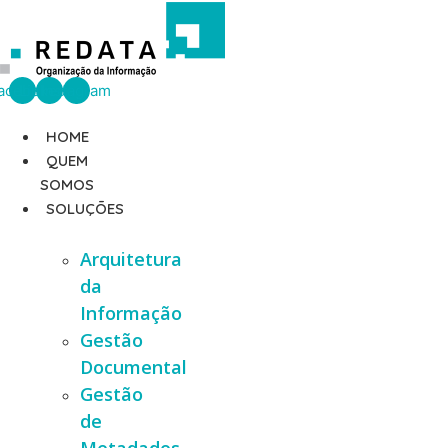
Ir
para
o
conteúdo
acebook
Linkedin
Instagram
HOME
QUEM
SOMOS
SOLUÇÕES
Arquitetura
da
Informação
Gestão
Documental
Gestão
de