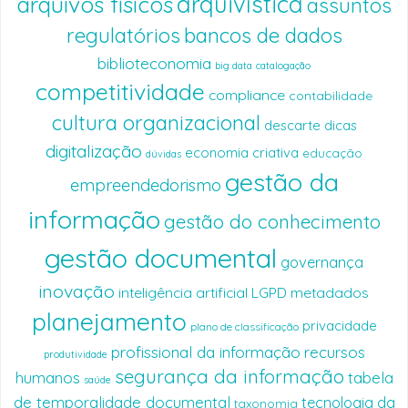
arquivística
arquivos físicos
assuntos
regulatórios
bancos de dados
biblioteconomia
big data
catalogação
competitividade
compliance
contabilidade
cultura organizacional
descarte
dicas
digitalização
economia criativa
educação
dúvidas
gestão da
empreendedorismo
informação
gestão do conhecimento
gestão documental
governança
inovação
inteligência artificial
LGPD
metadados
planejamento
privacidade
plano de classificação
profissional da informação
recursos
produtividade
segurança da informação
humanos
tabela
saúde
de temporalidade documental
tecnologia da
taxonomia