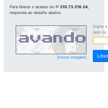
Para liberar o acesso
do IP
216.73.216.24
,
responda ao desafio abaixo.
Digite 
lado no
[trocar imagem]