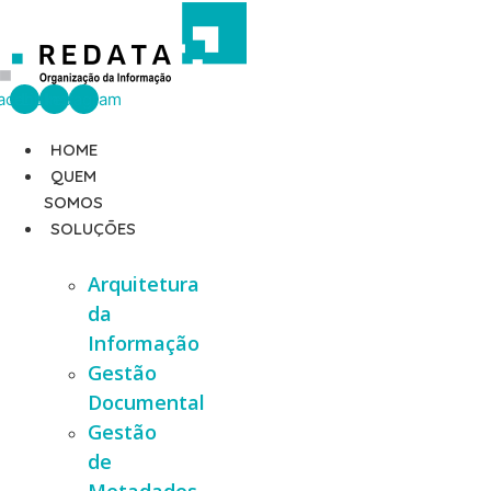
Ir
para
o
conteúdo
acebook
Linkedin
Instagram
HOME
QUEM
SOMOS
SOLUÇÕES
Arquitetura
da
Informação
Gestão
Documental
Gestão
de