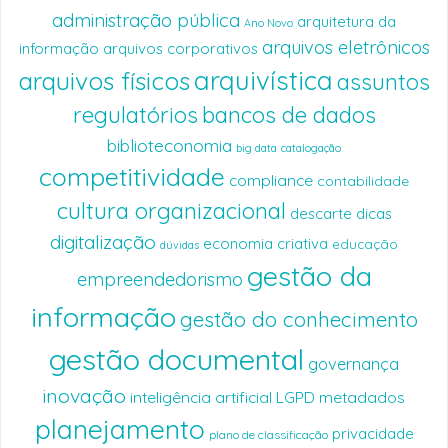
administração pública
arquitetura da
Ano Novo
arquivos eletrônicos
informação
arquivos corporativos
arquivística
arquivos físicos
assuntos
regulatórios
bancos de dados
biblioteconomia
big data
catalogação
competitividade
compliance
contabilidade
cultura organizacional
descarte
dicas
digitalização
economia criativa
educação
dúvidas
gestão da
empreendedorismo
informação
gestão do conhecimento
gestão documental
governança
inovação
inteligência artificial
LGPD
metadados
planejamento
privacidade
plano de classificação