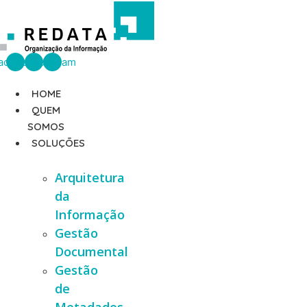
Ir
para
o
conteúdo
acebook
Linkedin
Instagram
HOME
QUEM
SOMOS
SOLUÇÕES
Arquitetura
da
Informação
Gestão
Documental
Gestão
de