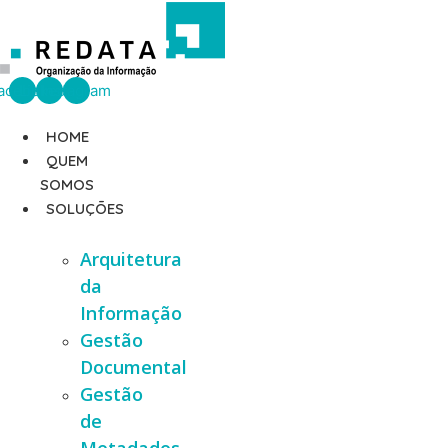
Ir
para
o
conteúdo
acebook
Linkedin
Instagram
HOME
QUEM
SOMOS
SOLUÇÕES
Arquitetura
da
Informação
Gestão
Documental
Gestão
de