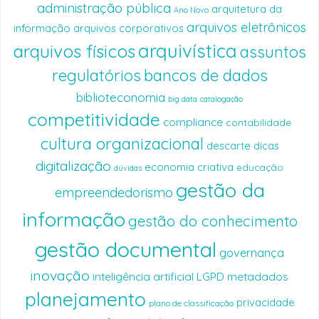
administração pública
arquitetura da
Ano Novo
arquivos eletrônicos
informação
arquivos corporativos
arquivística
arquivos físicos
assuntos
regulatórios
bancos de dados
biblioteconomia
big data
catalogação
competitividade
compliance
contabilidade
cultura organizacional
descarte
dicas
digitalização
economia criativa
educação
dúvidas
gestão da
empreendedorismo
informação
gestão do conhecimento
gestão documental
governança
inovação
inteligência artificial
LGPD
metadados
planejamento
privacidade
plano de classificação