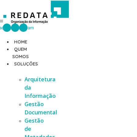
Ir
para
o
conteúdo
acebook
Linkedin
Instagram
HOME
QUEM
SOMOS
SOLUÇÕES
Arquitetura
da
Informação
Gestão
Documental
Gestão
de