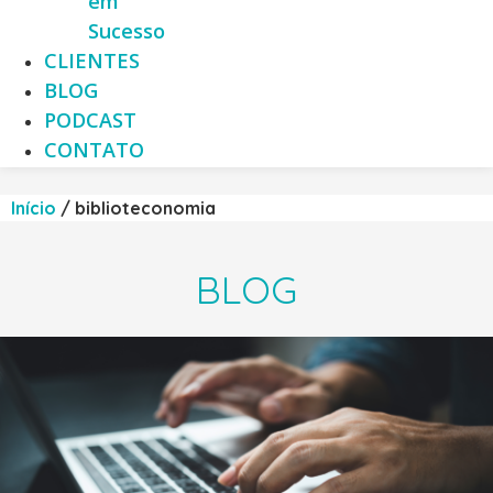
em
Sucesso
CLIENTES
BLOG
PODCAST
CONTATO
Início
/
biblioteconomia
BLOG