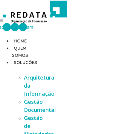
Ir
para
o
conteúdo
acebook
Linkedin
Instagram
HOME
QUEM
SOMOS
SOLUÇÕES
Arquitetura
da
Informação
Gestão
Documental
Gestão
de