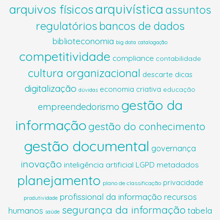
arquivística
arquivos físicos
assuntos
regulatórios
bancos de dados
biblioteconomia
big data
catalogação
competitividade
compliance
contabilidade
cultura organizacional
descarte
dicas
digitalização
economia criativa
educação
dúvidas
gestão da
empreendedorismo
informação
gestão do conhecimento
gestão documental
governança
inovação
inteligência artificial
LGPD
metadados
planejamento
privacidade
plano de classificação
profissional da informação
recursos
produtividade
segurança da informação
humanos
tabela
saúde