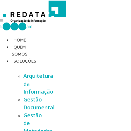
Ir
para
o
conteúdo
acebook
Linkedin
Instagram
HOME
QUEM
SOMOS
SOLUÇÕES
Arquitetura
da
Informação
Gestão
Documental
Gestão
de