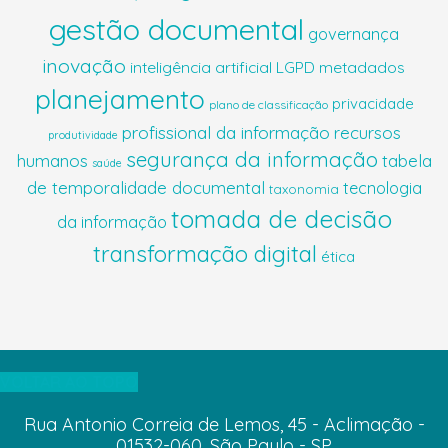
gestão documental
governança
inovação
inteligência artificial
LGPD
metadados
planejamento
privacidade
plano de classificação
profissional da informação
recursos
produtividade
segurança da informação
humanos
tabela
saúde
de temporalidade documental
tecnologia
taxonomia
tomada de decisão
da informação
transformação digital
ética
VOLTAR AO TOPO
Rua Antonio Correia de Lemos, 45 - Aclimação -
01532-060, São Paulo - SP