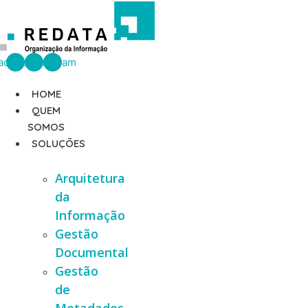
Ir
para
o
conteúdo
acebook
Linkedin
Instagram
HOME
QUEM
SOMOS
SOLUÇÕES
Arquitetura
da
Informação
Gestão
Documental
Gestão
de