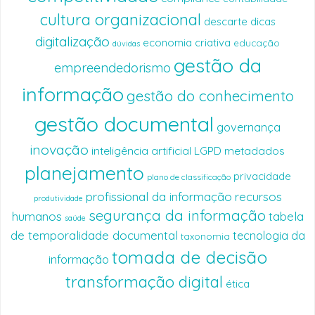
cultura organizacional
descarte
dicas
digitalização
economia criativa
educação
dúvidas
gestão da
empreendedorismo
informação
gestão do conhecimento
gestão documental
governança
inovação
inteligência artificial
LGPD
metadados
planejamento
privacidade
plano de classificação
profissional da informação
recursos
produtividade
segurança da informação
humanos
tabela
saúde
de temporalidade documental
tecnologia da
taxonomia
tomada de decisão
informação
transformação digital
ética