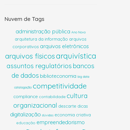
Nuvem de Tags
administração pública
Ano Novo
arquitetura da informação
arquivos
arquivos eletrônicos
corporativos
arquivística
arquivos físicos
assuntos regulatórios
bancos
de dados
biblioteconomia
big data
competitividade
catalogação
cultura
compliance
contabilidade
organizacional
descarte
dicas
digitalização
economia criativa
dúvidas
empreendedorismo
educação