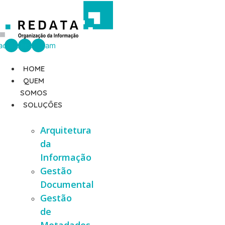
Ir
para
o
conteúdo
acebook
Linkedin
Instagram
HOME
QUEM
SOMOS
SOLUÇÕES
Arquitetura
da
Informação
Gestão
Documental
Gestão
de