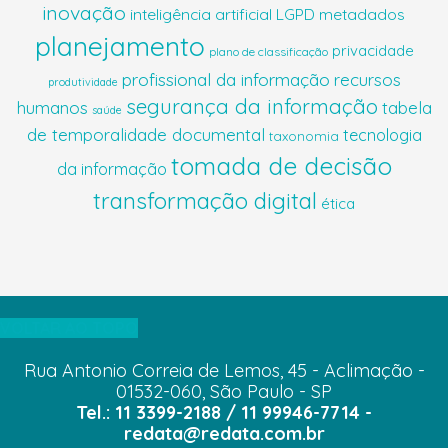
inovação
inteligência artificial
LGPD
metadados
planejamento
privacidade
plano de classificação
profissional da informação
recursos
produtividade
segurança da informação
humanos
tabela
saúde
de temporalidade documental
tecnologia
taxonomia
tomada de decisão
da informação
transformação digital
ética
VOLTAR AO TOPO
Rua Antonio Correia de Lemos, 45 - Aclimação -
01532-060, São Paulo - SP
Tel.: 11 3399-2188 / 11 99946-7714 -
redata@redata.com.br