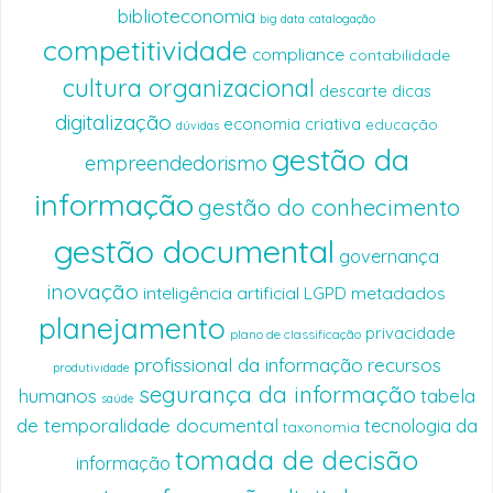
biblioteconomia
big data
catalogação
competitividade
compliance
contabilidade
cultura organizacional
descarte
dicas
digitalização
economia criativa
educação
dúvidas
gestão da
empreendedorismo
informação
gestão do conhecimento
gestão documental
governança
inovação
inteligência artificial
LGPD
metadados
planejamento
privacidade
plano de classificação
profissional da informação
recursos
produtividade
segurança da informação
humanos
tabela
saúde
de temporalidade documental
tecnologia da
taxonomia
tomada de decisão
informação