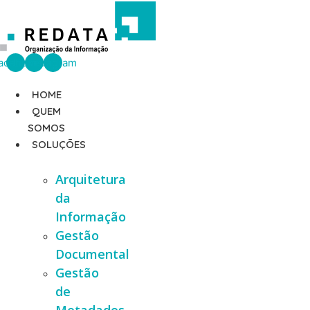
Ir
para
o
conteúdo
acebook
Linkedin
Instagram
HOME
QUEM
SOMOS
SOLUÇÕES
Arquitetura
da
Informação
Gestão
Documental
Gestão
de