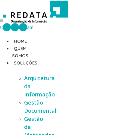
Ir
para
o
conteúdo
acebook
Linkedin
Instagram
HOME
QUEM
SOMOS
SOLUÇÕES
Arquitetura
da
Informação
Gestão
Documental
Gestão
de