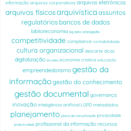
arquivos eletrônicos
informação
arquivos corporativos
arquivística
arquivos físicos
assuntos
regulatórios
bancos de dados
biblioteconomia
big data
catalogação
competitividade
compliance
contabilidade
cultura organizacional
descarte
dicas
digitalização
economia criativa
educação
dúvidas
gestão da
empreendedorismo
informação
gestão do conhecimento
gestão documental
governança
inovação
inteligência artificial
LGPD
metadados
planejamento
privacidade
plano de classificação
profissional da informação
recursos
produtividade